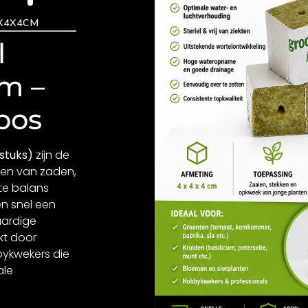
X4X4CM
l
m –
oos
stuks)
zijn de
ken van zaden,
te balans
en snel een
aardige
kt door
bykwekers die
ale