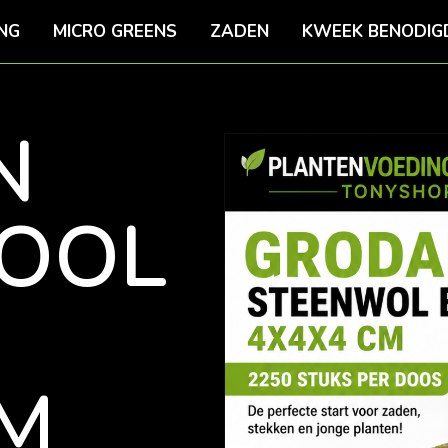
NG
MICRO GREENS
ZADEN
KWEEK BENODIG
N
OOL
M