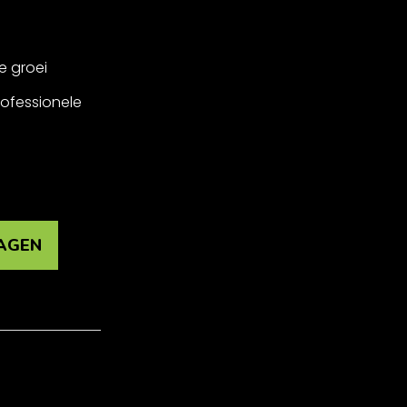
e groei
rofessionele
AGEN