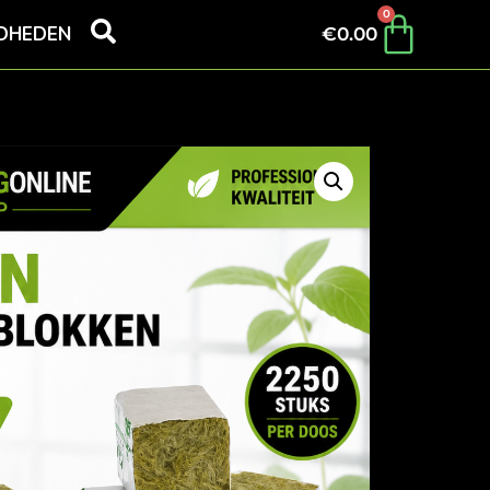
0
DHEDEN
€
0.00