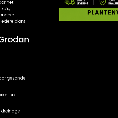
oor het
ka’s,
 andere
 iedere plant
 Grodan
voor gezonde
eriën en
 drainage