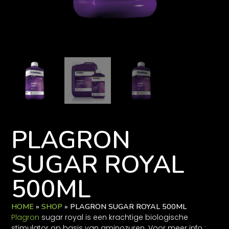
PLAGRON
SUGAR ROYAL
500ML
HOME
»
SHOP
»
PLAGRON SUGAR ROYAL 500ML
Plagron
sugar royal is een krachtige biologische
stimulator op basis van aminozuren. Voor meer info :